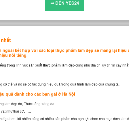
⇒ ĐẾN YES24
 nhất
n ngoài kết hợp với các loại thực phẩm làm đẹp sẽ mang lại hiệu
ệu nổi tiếng.
iếng trong lĩnh vực sản xuất
thực phẩm làm đẹp
cũng như địa chỉ uy tín tin cậy nh
cơ thể và nó sẽ có tác dụng hiệu quả trong quá trình làm đẹp của chúng ta.
ệu quả dành cho các bạn gái ở Hà Nội
ng làm đẹp da, Thức uống trắng da,
 vật như thai cừu ….
ơn đẹp hơn, tất nhiên cũng có nhiều sản phẩm cho bạn lựa chọn cho mục đích làm