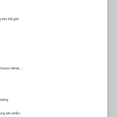
trên thế giới.
 Vimeron White,…
 lượng.
dụng sản phẩm.